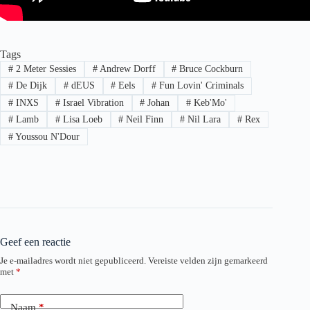
Tags
#
2 Meter Sessies
#
Andrew Dorff
#
Bruce Cockburn
#
De Dijk
#
dEUS
#
Eels
#
Fun Lovin' Criminals
#
INXS
#
Israel Vibration
#
Johan
#
Keb'Mo'
#
Lamb
#
Lisa Loeb
#
Neil Finn
#
Nil Lara
#
Rex
#
Youssou N'Dour
Geef een reactie
Je e-mailadres wordt niet gepubliceerd.
Vereiste velden zijn gemarkeerd
met
*
Naam
*