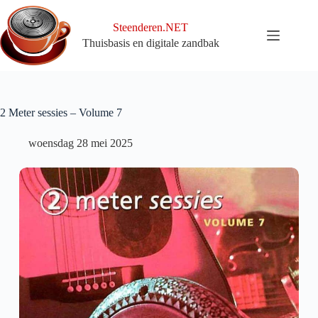
Ga
naar
Steenderen.NET
de
Thuisbasis en digitale zandbak
inhoud
2 Meter sessies – Volume 7
woensdag 28 mei 2025