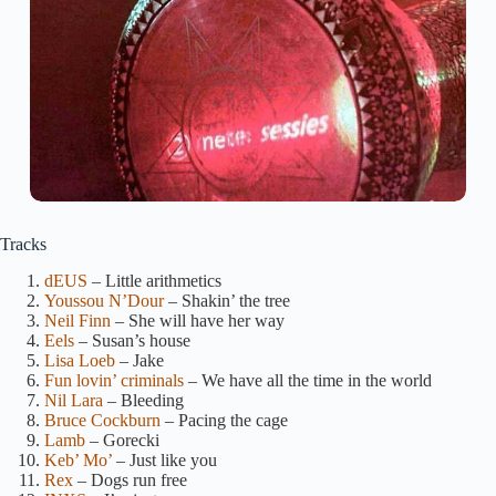
Tracks
dEUS
– Little arithmetics
Youssou N’Dour
– Shakin’ the tree
Neil Finn
– She will have her way
Eels
– Susan’s house
Lisa Loeb
– Jake
Fun lovin’ criminals
– We have all the time in the world
Nil Lara
– Bleeding
Bruce Cockburn
– Pacing the cage
Lamb
– Gorecki
Keb’ Mo’
– Just like you
Rex
– Dogs run free