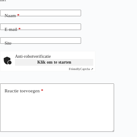
Naam
*
E-mail
*
Site
Anti-robotverificatie
Klik om te starten
Friendly
Captcha ⇗
Reactie toevoegen
*