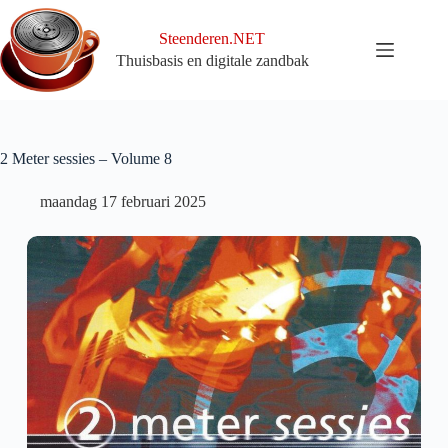
Ga
naar
Steenderen.NET
de
Thuisbasis en digitale zandbak
inhoud
2 Meter sessies – Volume 8
maandag 17 februari 2025