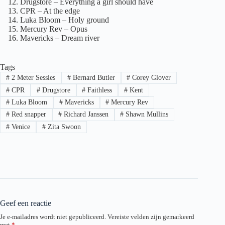
Drugstore – Everything a girl should have
CPR – At the edge
Luka Bloom – Holy ground
Mercury Rev – Opus
Mavericks – Dream river
Tags
#
2 Meter Sessies
#
Bernard Butler
#
Corey Glover
#
CPR
#
Drugstore
#
Faithless
#
Kent
#
Luka Bloom
#
Mavericks
#
Mercury Rev
#
Red snapper
#
Richard Janssen
#
Shawn Mullins
#
Venice
#
Zita Swoon
Geef een reactie
Je e-mailadres wordt niet gepubliceerd.
Vereiste velden zijn gemarkeerd
met
*