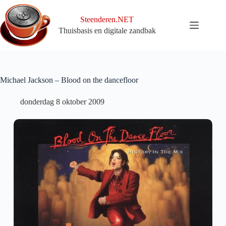
Ga
naar
Steenderen.NET
de
Thuisbasis en digitale zandbak
inhoud
Michael Jackson – Blood on the dancefloor
donderdag 8 oktober 2009