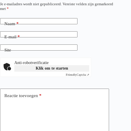
Je e-mailadres wordt niet gepubliceerd.
Vereiste velden zijn gemarkeerd
met
*
Naam
*
E-mail
*
Site
Anti-robotverificatie
Klik om te starten
Friendly
Captcha ⇗
Reactie toevoegen
*