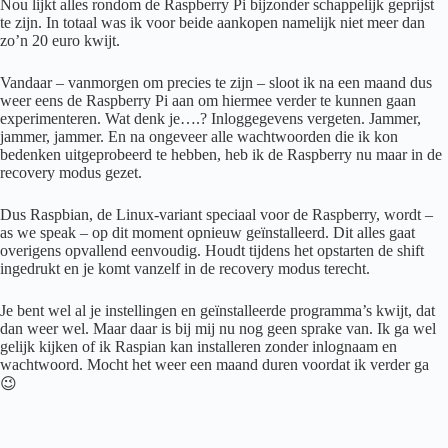
Nou lijkt alles rondom de Raspberry Pi bijzonder schappelijk geprijst
te zijn. In totaal was ik voor beide aankopen namelijk niet meer dan
zo’n 20 euro kwijt.
Vandaar – vanmorgen om precies te zijn – sloot ik na een maand dus
weer eens de Raspberry Pi aan om hiermee verder te kunnen gaan
experimenteren. Wat denk je….? Inloggegevens vergeten. Jammer,
jammer, jammer. En na ongeveer alle wachtwoorden die ik kon
bedenken uitgeprobeerd te hebben, heb ik de Raspberry nu maar in de
recovery modus gezet.
Dus Raspbian, de Linux-variant speciaal voor de Raspberry, wordt –
as we speak – op dit moment opnieuw geïnstalleerd. Dit alles gaat
overigens opvallend eenvoudig. Houdt tijdens het opstarten de shift
ingedrukt en je komt vanzelf in de recovery modus terecht.
Je bent wel al je instellingen en geïnstalleerde programma’s kwijt, dat
dan weer wel. Maar daar is bij mij nu nog geen sprake van. Ik ga wel
gelijk kijken of ik Raspian kan installeren zonder inlognaam en
wachtwoord. Mocht het weer een maand duren voordat ik verder ga
😉