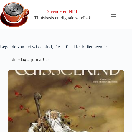
Ga
naar
Steenderen.NET
de
Thuisbasis en digitale zandbak
inhoud
Legende van het wisselkind, De – 01 – Het buitenbeentje
dinsdag 2 juni 2015