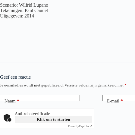
Scenario: Wilfrid Lupano
Tekeningen: Paul Cauuet
Uitgegeven: 2014
Geef een reactie
Je e-mailadres wordt niet gepubliceerd.
Vereiste velden zijn gemarkeerd met
*
Naam
*
E-mail
*
Anti-robotverificatie
Klik om te starten
Friendly
Captcha ⇗