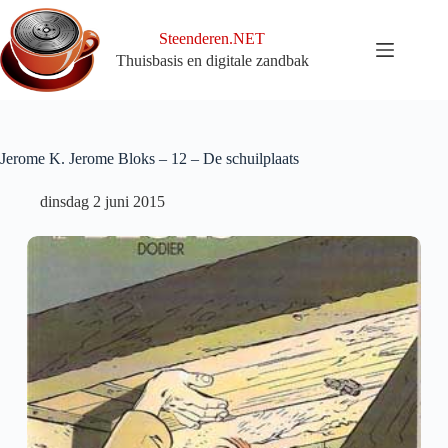
Ga
naar
Steenderen.NET
de
Thuisbasis en digitale zandbak
inhoud
Jerome K. Jerome Bloks – 12 – De schuilplaats
dinsdag 2 juni 2015