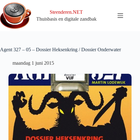
Ga
naar
Steenderen.NET
de
Thuisbasis en digitale zandbak
inhoud
Agent 327 – 05 – Dossier Heksenkring / Dossier Onderwater
maandag 1 juni 2015