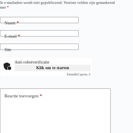
Je e-mailadres wordt niet gepubliceerd.
Vereiste velden zijn gemarkeerd
met
*
Naam
*
E-mail
*
Site
Anti-robotverificatie
Klik om te starten
Friendly
Captcha ⇗
Reactie toevoegen
*