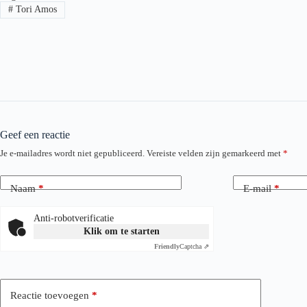
#
Tori Amos
Geef een reactie
Je e-mailadres wordt niet gepubliceerd.
Vereiste velden zijn gemarkeerd met
*
Naam
*
E-mail
*
Anti-robotverificatie
Klik om te starten
Friendly
Captcha ⇗
Reactie toevoegen
*