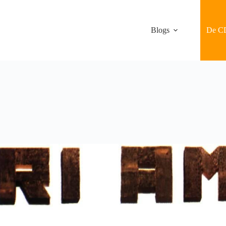
Blogs
De C