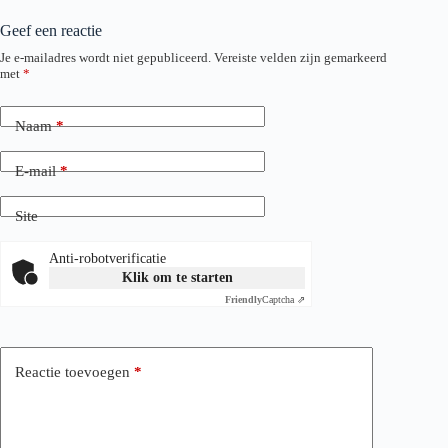
Geef een reactie
Je e-mailadres wordt niet gepubliceerd.
Vereiste velden zijn gemarkeerd
met
*
Naam
*
E-mail
*
Site
Anti-robotverificatie
Klik om te starten
Friendly
Captcha ⇗
Reactie toevoegen
*