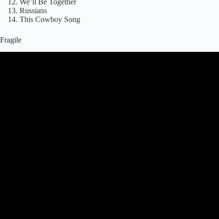
We’ll Be Together
Russians
This Cowboy Song
Fragile