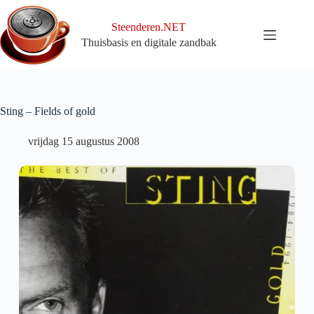
Ga
naar
Steenderen.NET
de
Thuisbasis en digitale zandbak
inhoud
Sting – Fields of gold
vrijdag 15 augustus 2008