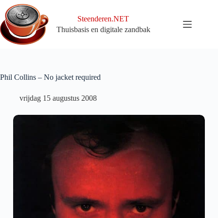
Ga
naar
Steenderen.NET
de
Thuisbasis en digitale zandbak
inhoud
Phil Collins – No jacket required
vrijdag 15 augustus 2008