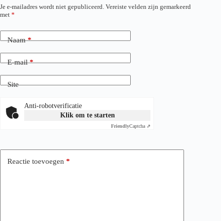
Je e-mailadres wordt niet gepubliceerd.
Vereiste velden zijn gemarkeerd
met
*
Naam
*
E-mail
*
Site
Anti-robotverificatie
Klik om te starten
Friendly
Captcha ⇗
Reactie toevoegen
*