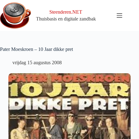
Ga
naar
Steenderen.NET
de
Thuisbasis en digitale zandbak
inhoud
Pater Moeskroen – 10 Jaar dikke pret
vrijdag 15 augustus 2008