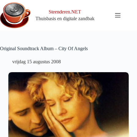
Ga
naar
Steenderen.NET
de
Thuisbasis en digitale zandbak
inhoud
Original Soundtrack Album – City Of Angels
vrijdag 15 augustus 2008