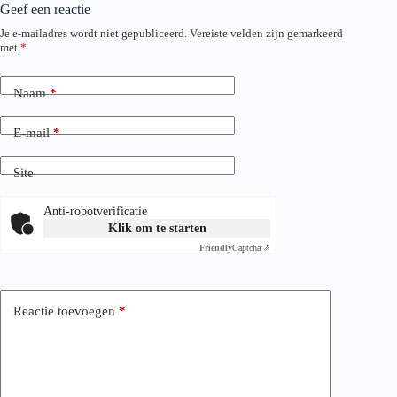
Geef een reactie
Je e-mailadres wordt niet gepubliceerd.
Vereiste velden zijn gemarkeerd
met
*
Naam
*
E-mail
*
Site
Anti-robotverificatie
Klik om te starten
Friendly
Captcha ⇗
Reactie toevoegen
*