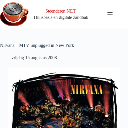
Ga
naar
Steenderen.NET
de
Thuisbasis en digitale zandbak
inhoud
Nirvana – MTV unplugged in New York
vrijdag 15 augustus 2008