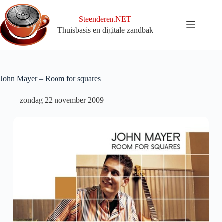
Ga
naar
Steenderen.NET
de
Thuisbasis en digitale zandbak
inhoud
John Mayer – Room for squares
zondag 22 november 2009