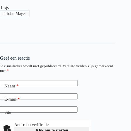
Tags
#
John Mayer
Geef een reactie
Je e-mailadres wordt niet gepubliceerd.
Vereiste velden zijn gemarkeerd
met
*
Naam
*
E-mail
*
Site
Anti-robotverificatie
Klik om te starten