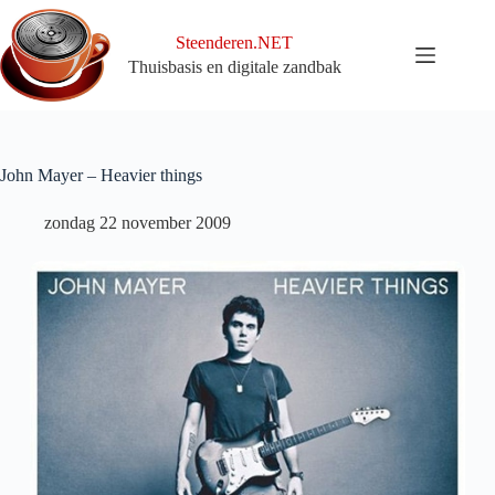
Ga
naar
Steenderen.NET
de
Thuisbasis en digitale zandbak
inhoud
John Mayer – Heavier things
zondag 22 november 2009