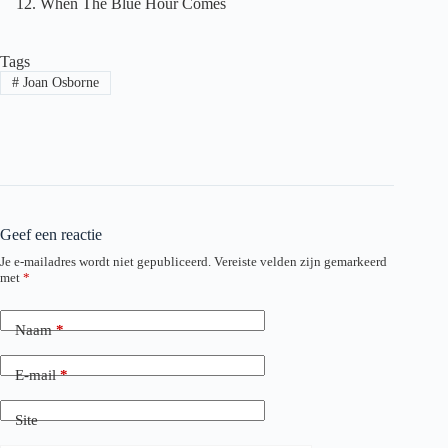
When The Blue Hour Comes
Tags
#
Joan Osborne
Geef een reactie
Je e-mailadres wordt niet gepubliceerd.
Vereiste velden zijn gemarkeerd
met
*
Naam
*
E-mail
*
Site