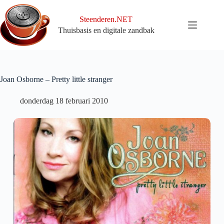
Ga
naar
Steenderen.NET
de
Thuisbasis en digitale zandbak
inhoud
Joan Osborne – Pretty little stranger
donderdag 18 februari 2010