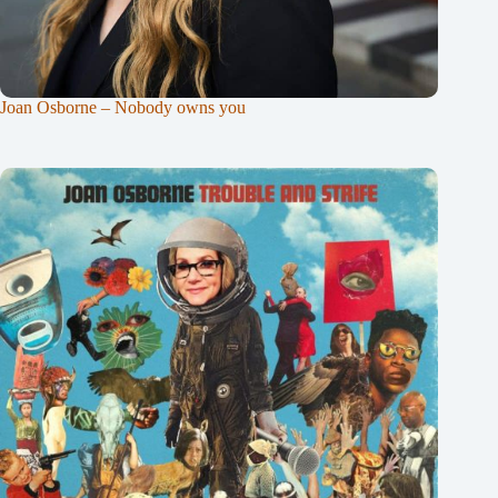
Joan Osborne – Nobody owns you