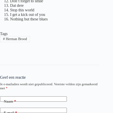
Don’t forget to smile
Dat dere
Stop this world
I get a kick out of you
Nothing but these blues
Tags
#
Herman Brood
Geef een reactie
Je e-mailadres wordt niet gepubliceerd.
Vereiste velden zijn gemarkeerd
met
*
Naam
*
E-mail
*