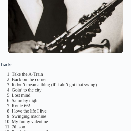
Tracks
Take the A-Train
Back on the corner
It don’t mean a thing (if it ain’t got that swing)
Goin’ to the city
Lost mind
Saturday night
Route 66!
I love the life I live
Swinging machine
My funny valentine
7th son