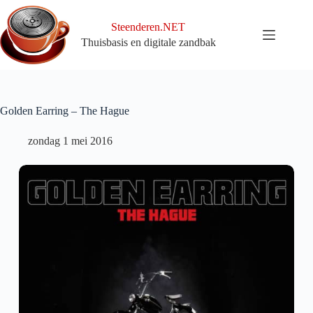
Ga
naar
Steenderen.NET
de
Thuisbasis en digitale zandbak
inhoud
Golden Earring – The Hague
zondag 1 mei 2016