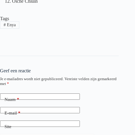
Oíche Chiúin
Tags
#
Enya
Geef een reactie
Je e-mailadres wordt niet gepubliceerd.
Vereiste velden zijn gemarkeerd
met
*
Naam
*
E-mail
*
Site