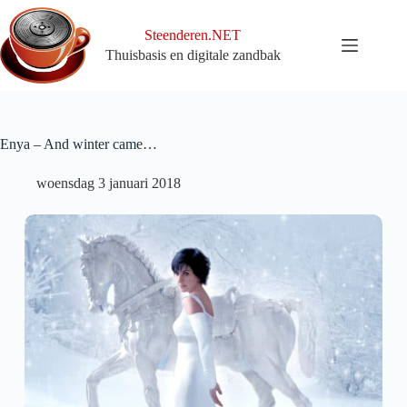
Ga
naar
Steenderen.NET
de
Thuisbasis en digitale zandbak
inhoud
Enya – And winter came…
woensdag 3 januari 2018