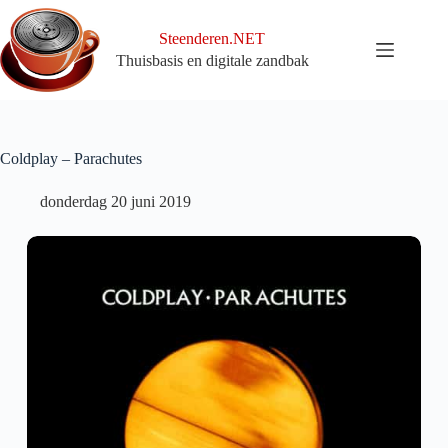
Ga
naar
Steenderen.NET
de
Thuisbasis en digitale zandbak
inhoud
Coldplay – Parachutes
donderdag 20 juni 2019