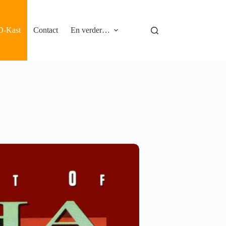
D-Kast
Contact
En verder…