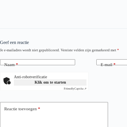
Geef een reactie
Je e-mailadres wordt niet gepubliceerd.
Vereiste velden zijn gemarkeerd met
*
Naam
*
E-mail
*
Anti-robotverificatie
Klik om te starten
Friendly
Captcha ⇗
Reactie toevoegen
*