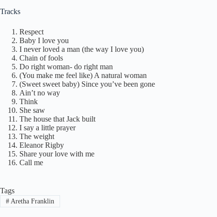
Tracks
Respect
Baby I love you
I never loved a man (the way I love you)
Chain of fools
Do right woman- do right man
(You make me feel like) A natural woman
(Sweet sweet baby) Since you’ve been gone
Ain’t no way
Think
She saw
The house that Jack built
I say a little prayer
The weight
Eleanor Rigby
Share your love with me
Call me
Tags
#
Aretha Franklin