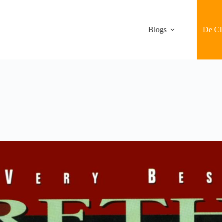
Blogs
De C