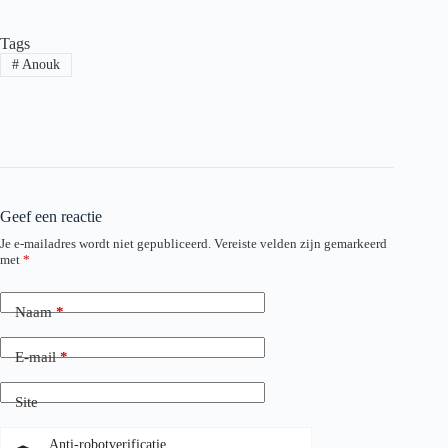
Tags
#
Anouk
Geef een reactie
Je e-mailadres wordt niet gepubliceerd.
Vereiste velden zijn gemarkeerd
met
*
Naam
*
E-mail
*
Site
Anti-robotverificatie