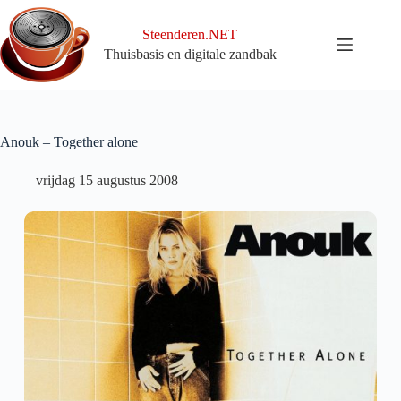
Ga
naar
Steenderen.NET
de
Thuisbasis en digitale zandbak
inhoud
Anouk – Together alone
vrijdag 15 augustus 2008