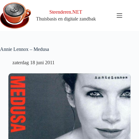
Ga
naar
Steenderen.NET
de
Thuisbasis en digitale zandbak
inhoud
Annie Lennox – Medusa
zaterdag 18 juni 2011