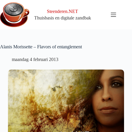
Ga
naar
Steenderen.NET
de
Thuisbasis en digitale zandbak
inhoud
Alanis Morissette – Flavors of entanglement
maandag 4 februari 2013