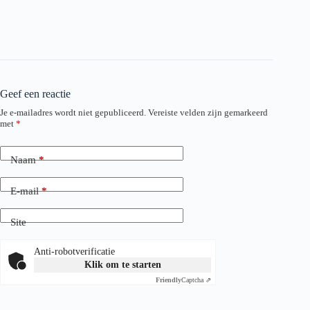
Geef een reactie
Je e-mailadres wordt niet gepubliceerd.
Vereiste velden zijn gemarkeerd
met
*
Naam
*
E-mail
*
Site
Anti-robotverificatie
Klik om te starten
Friendly
Captcha ⇗