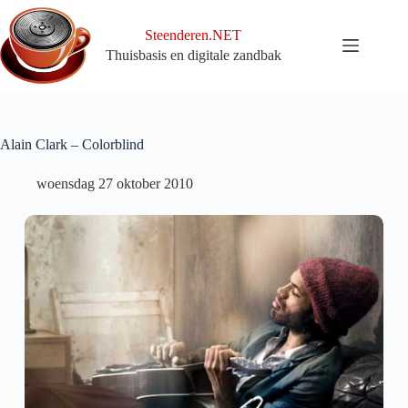
Ga
naar
Steenderen.NET
de
Thuisbasis en digitale zandbak
inhoud
Alain Clark – Colorblind
woensdag 27 oktober 2010