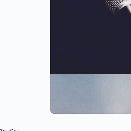
Zwerf’ on