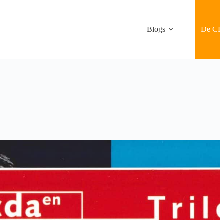
Blogs
De C