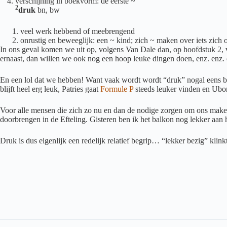
verschijning in boekvorm: de eerste ~
2
druk
bn, bw
veel werk hebbend of meebrengend
onrustig en beweeglijk: een ~ kind; zich ~ maken over iets zich
In ons geval komen we uit op, volgens Van Dale dan, op hoofdstuk 2, 
ernaast, dan willen we ook nog een hoop leuke dingen doen, enz. enz. 
En een lol dat we hebben! Want vaak wordt wordt “druk” nogal eens benadr
blijft heel erg leuk, Patries gaat
Formule P
steeds leuker vinden en Ubor
Voor alle mensen die zich zo nu en dan de nodige zorgen om ons make
doorbrengen in de Efteling. Gisteren ben ik het balkon nog lekker aa
Druk is dus eigenlijk een redelijk relatief begrip… “lekker bezig” klink