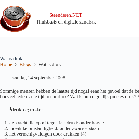
Ga
naar
de
Steenderen.NET
inhoud
Thuisbasis en digitale zandbak
Wat is druk
Home
Blogs
Wat is druk
zondag 14 september 2008
Sommige mensen hebben de laatste tijd nogal eens het gevoel dat de b
hoeveelheden vrije tijd, maar druk? Wat is nou eigenlijk precies druk?
1
druk
de; m -ken
de kracht die op of tegen iets drukt: onder hoge ~
moeilijke omstandigheid: onder zware ~ staan
het vermenigvuldigen door drukken (4)