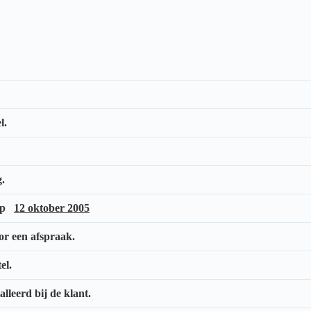
l.
g.
 op
12 oktober 2005
or een afspraak.
el.
lleerd bij de klant.