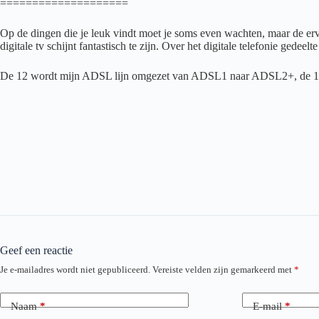
====================
Op de dingen die je leuk vindt moet je soms even wachten, maar de erva
digitale tv schijnt fantastisch te zijn. Over het digitale telefonie gede
De 12 wordt mijn ADSL lijn omgezet van ADSL1 naar ADSL2+, de 13
Geef een reactie
Je e-mailadres wordt niet gepubliceerd.
Vereiste velden zijn gemarkeerd met
*
Naam
*
E-mail
*