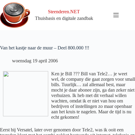
Ga
naar
Steenderen.NET
de
Thuisbasis en digitale zandbak
inhoud
Van het kastje naar de muur – Deel 800.000 !!!
woensdag 19 april 2006
Ken je Bill ??? Bill van Tele2… je weet
wel, de company die gaat zorgen voor small
bills. Tuurlijk… zal allemaal best, maar
mocht je daar abonee zijn, ga dan zeker niet
verhuizen. Ik heb met dit verhaal willen
wachten, omdat ik er niet van hou om
bedrijven of instellingen zo maar openbaar
aan het kruis te nagelen. Maar de tijd is nu
echt gekomen!
Eerst bij Versatel, later over genomen door Tele2, was ik ooit een