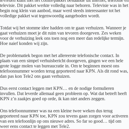
tevreden klant met het combi-pakket bestaande uit internet, telefonie en
televisie. Dit pakket werkte volledig naar behoren. Televisie was in het
begin nog klein van aanbod, maar werd steeds interessanter tot het
volledige pakket wat tegenwoordig aangeboden wordt.
Totdat wij het stomme idee hadden om te gaan verhuizen. Wanneer je
gaat verhuizen moet je dit ruim van tevoren doorgeven. Zes weken
voor de verhuizing leek ons toen nog een meer dan redelijke termijn.
Hoe naief konden wij zijn.
De problematiek begon met het allereerste telefonische contact. In
plaats van een simpel verhuisbericht doorgeven, gingen we een hele
grote logge molen van bureaucratie in. Om te beginnen moest ons
telefoonnummer worden terug geporteerd naar KPN. Als dit rond was,
dan pas kon Tele2 ons gaan verhuizen.
Dus eerst contact leggen met KPN… en de nodige formulieren
invullen. Dat leverde allemaal geen probleem op. Wat dat betreft heeft
KPN z’n zaakjes goed op orde, ik kan niet anders zeggen.
Ons telefoonnummer was na een kleine twee weken dus terug
geporteerd naar KPN toe, KPN zou tevens gaan zorgen voor activeren
van een telefoonlijn op ons nieuwe adres. So far so good… tijd om
weer eens contact te leggen met Tele2.