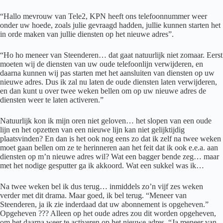
“Hallo mevrouw van Tele2, KPN heeft ons telefoonnummer weer
onder uw hoede, zoals julie gevraagd hadden, jullie kunnen starten het
in orde maken van jullie diensten op het nieuwe adres”.
“Ho ho meneer van Steenderen… dat gaat natuurlijk niet zomaar. Eerst
moeten wij de diensten van uw oude telefoonlijn verwijderen, en
daarna kunnen wij pas starten met het aansluiten van diensten op uw
nieuwe adres. Dus ik zal nu laten de oude diensten laten verwijderen,
en dan kunt u over twee weken bellen om op uw nieuwe adres de
diensten weer te laten activeren.”
Natuurlijk kon ik mijn oren niet geloven… het slopen van een oude
lijn en het opzetten van een nieuwe lijn kan niet gelijktijdig
plaatsvinden? En dan is het ook nog eens zo dat ik zelf na twee weken
moet gaan bellen om ze te herinneren aan het feit dat ik ook e.e.a. aan
diensten op m’n nieuwe adres wil? Wat een bagger bende zeg… maar
met het nodige gesputter ga ik akkoord. Wat een sukkel was ik…
Na twee weken bel ik dus terug… inmiddels zo’n vijf zes weken
verder met dit drama. Maar goed, ik bel terug. “Meneer van
Steenderen, ja ik zie inderdaad dat uw abonnement is opgeheven.”
Opgeheven ??? Alleen op het oude adres zou dit worden opgeheven,
om het daarna weer te activeren op het nieuwe adres. “Ja meneer van