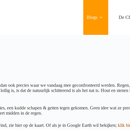
Blogs
De C
is dan ook precies waar we vandaag mee geconfronteerd werden. Regen, h
lig is, is dat de natuurlijk schitterend is als het nat is. Hout en stenen
ries, een kudde schapen & geiten tegen gekomen. Geen idee wat ze prec
 hert midden in de regen.
d, zie hier op de kaart. Of als je in Google Earth wil bekijken;
klik h