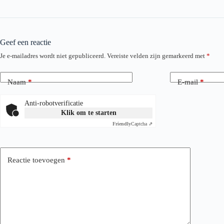
Geef een reactie
Je e-mailadres wordt niet gepubliceerd.
Vereiste velden zijn gemarkeerd met
*
Naam
*
E-mail
*
Anti-robotverificatie
Klik om te starten
Friendly
Captcha ⇗
Reactie toevoegen
*