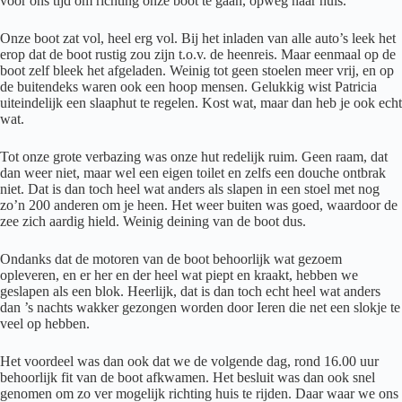
voor ons tijd om richting onze boot te gaan, opweg naar huis.
Onze boot zat vol, heel erg vol. Bij het inladen van alle auto’s leek het
erop dat de boot rustig zou zijn t.o.v. de heenreis. Maar eenmaal op de
boot zelf bleek het afgeladen. Weinig tot geen stoelen meer vrij, en op
de buitendeks waren ook een hoop mensen. Gelukkig wist Patricia
uiteindelijk een slaaphut te regelen. Kost wat, maar dan heb je ook echt
wat.
Tot onze grote verbazing was onze hut redelijk ruim. Geen raam, dat
dan weer niet, maar wel een eigen toilet en zelfs een douche ontbrak
niet. Dat is dan toch heel wat anders als slapen in een stoel met nog
zo’n 200 anderen om je heen. Het weer buiten was goed, waardoor de
zee zich aardig hield. Weinig deining van de boot dus.
Ondanks dat de motoren van de boot behoorlijk wat gezoem
opleveren, en er her en der heel wat piept en kraakt, hebben we
geslapen als een blok. Heerlijk, dat is dan toch echt heel wat anders
dan ’s nachts wakker gezongen worden door Ieren die net een slokje te
veel op hebben.
Het voordeel was dan ook dat we de volgende dag, rond 16.00 uur
behoorlijk fit van de boot afkwamen. Het besluit was dan ook snel
genomen om zo ver mogelijk richting huis te rijden. Daar waar we ons