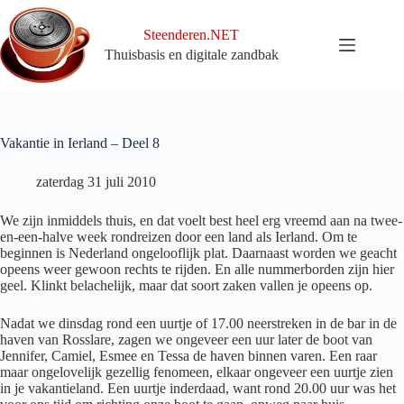
Ga
naar
Steenderen.NET
de
Thuisbasis en digitale zandbak
inhoud
Vakantie in Ierland – Deel 8
zaterdag 31 juli 2010
We zijn inmiddels thuis, en dat voelt best heel erg vreemd aan na twee-
en-een-halve week rondreizen door een land als Ierland. Om te
beginnen is Nederland ongelooflijk plat. Daarnaast worden we geacht
opeens weer gewoon rechts te rijden. En alle nummerborden zijn hier
geel. Klinkt belachelijk, maar dat soort zaken vallen je opeens op.
Nadat we dinsdag rond een uurtje of 17.00 neerstreken in de bar in de
haven van Rosslare, zagen we ongeveer een uur later de boot van
Jennifer, Camiel, Esmee en Tessa de haven binnen varen. Een raar
maar ongelovelijk gezellig fenomeen, elkaar ongeveer een uurtje zien
in je vakantieland. Een uurtje inderdaad, want rond 20.00 uur was het