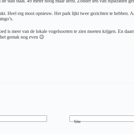
 de stad staat. 49 meter hoog maar liefst. Zonder iets van hijskranen g
. Heel erg mooi opnieuw. Het park lijkt twee gezichten te hebben. Aan 
mingo’s.
d is meer van de lokale vogelsoorten te zien moeten krijgen. En daarn
 het gemak nog even 😉
Site