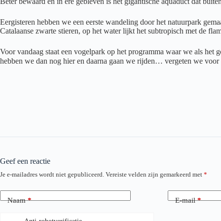
Beter bewaard en in ere gebleven is het gigantische aquaduct dat buiten
Eergisteren hebben we een eerste wandeling door het natuurpark gemaakt
Catalaanse zwarte stieren, op het water lijkt het subtropisch met de fla
Voor vandaag staat een vogelpark op het programma waar we als het goe
hebben we dan nog hier en daarna gaan we rijden… vergeten we voor
Geef een reactie
Je e-mailadres wordt niet gepubliceerd.
Vereiste velden zijn gemarkeerd met
*
Naam
*
E-mail
*