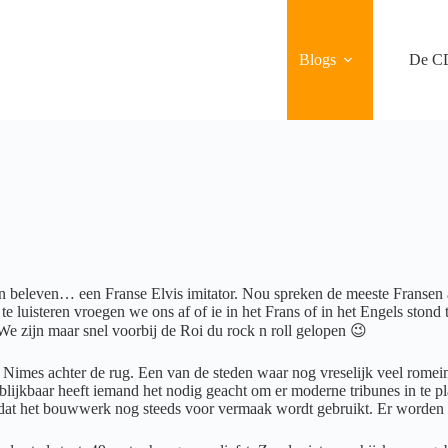
Blogs
De C
beleven… een Franse Elvis imitator. Nou spreken de meeste Fransen al
 te luisteren vroegen we ons af of ie in het Frans of in het Engels ston
 We zijn maar snel voorbij de Roi du rock n roll gelopen 😉
d Nimes achter de rug. Een van de steden waar nog vreselijk veel romei
ijkbaar heeft iemand het nodig geacht om er moderne tribunes in te pla
 dat het bouwwerk nog steeds voor vermaak wordt gebruikt. Er worden