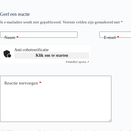
Geef een reactie
Je e-mailadres wordt niet gepubliceerd.
Vereiste velden zijn gemarkeerd met
*
Naam
*
E-mail
*
Anti-robotverificatie
Klik om te starten
Friendly
Captcha ⇗
Reactie toevoegen
*