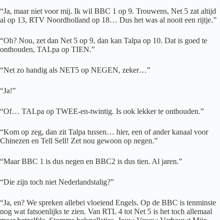
“Ja, maar niet voor mij. Ik wil BBC 1 op 9. Trouwens, Net 5 zat altijd
al op 13, RTV Noordholland op 18… Dus het was al nooit een rijtje.”
“Oh? Nou, zet dan Net 5 op 9, dan kan Talpa op 10. Dat is goed te
onthouden, TALpa op TIEN.”
“Net zo handig als NET5 op NEGEN, zeker…”
“Ja!”
“Of… TALpa op TWEE-en-twintig. Is ook lekker te onthouden.”
“Kom op zeg, dan zit Talpa tussen… hier, een of ander kanaal voor
Chinezen en Tell Sell! Zet nou gewoon op negen.”
“Maar BBC 1 is dus negen en BBC2 is dus tien. Al jaren.”
“Die zijn toch niet Nederlandstalig?”
“Ja, en? We spreken allebei vloeiend Engels. Op de BBC is tenminste
nog wat fatsoenlijks te zien. Van RTL 4 tot Net 5 is het toch allemaal