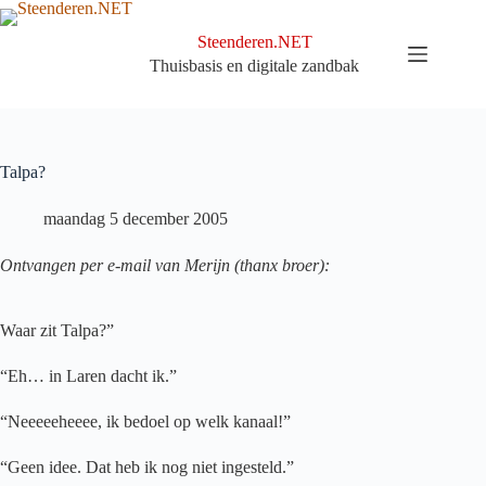
Ga
naar
Steenderen.NET
de
Thuisbasis en digitale zandbak
inhoud
Talpa?
maandag 5 december 2005
Ontvangen per e-mail van Merijn (thanx broer):
Waar zit Talpa?”
“Eh… in Laren dacht ik.”
“Neeeeeheeee, ik bedoel op welk kanaal!”
“Geen idee. Dat heb ik nog niet ingesteld.”