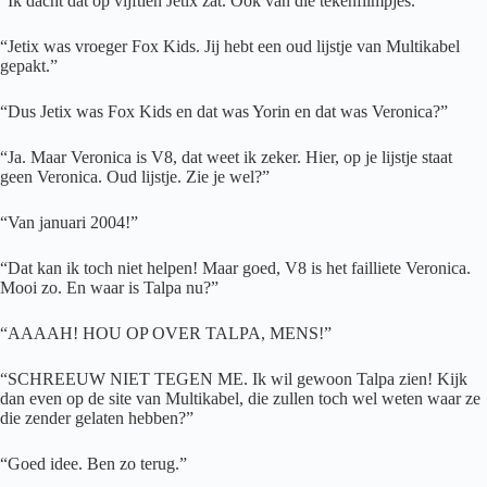
“Ik dacht dat op vijftien Jetix zat. Ook van die tekenfilmpjes.”
“Jetix was vroeger Fox Kids. Jij hebt een oud lijstje van Multikabel
gepakt.”
“Dus Jetix was Fox Kids en dat was Yorin en dat was Veronica?”
“Ja. Maar Veronica is V8, dat weet ik zeker. Hier, op je lijstje staat
geen Veronica. Oud lijstje. Zie je wel?”
“Van januari 2004!”
“Dat kan ik toch niet helpen! Maar goed, V8 is het failliete Veronica.
Mooi zo. En waar is Talpa nu?”
“AAAAH! HOU OP OVER TALPA, MENS!”
“SCHREEUW NIET TEGEN ME. Ik wil gewoon Talpa zien! Kijk
dan even op de site van Multikabel, die zullen toch wel weten waar ze
die zender gelaten hebben?”
“Goed idee. Ben zo terug.”