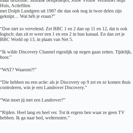
maar hetzelfde. Stomme belspelletjes, Jouw Vrouw Verbouwt Mijn
Huis, Actiefilms
met Dolph Lundgren uit 1987 die dan ook nog in twee delen zijn
geknipt… Wat héb je eraan?”
“Doe niet zo vervelend. Zet BBC 1 en 2 dan op 11 en 12, dat is ook
logisch: dan zit er weer een 1 en een 2 in hun kanaal. En dan zet je
BBC World op 13, in plaats van Net 5.
“Ik wilde Discovery Channel eigenlijk op negen gaan zetten. Tijdelijk,
hoor.”
“WAT? Waarom?!”
“Die hebben nu een actie: als je Discovery op 9 zet en ze komen thuis
controleren, win je een Landrover Discovery.”
“Wat moet jij met een Landrover?”
“Rijden. Heel lang en heel ver. Tot ik ergens ben waar ze geen TV
hebben. Ik ga naar bed, welterusten.”