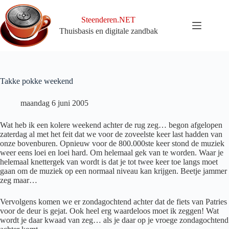
Ga
naar
Steenderen.NET
de
Thuisbasis en digitale zandbak
inhoud
Takke pokke weekend
maandag 6 juni 2005
Wat heb ik een kolere weekend achter de rug zeg… begon afgelopen
zaterdag al met het feit dat we voor de zoveelste keer last hadden van
onze bovenburen. Opnieuw voor de 800.000ste keer stond de muziek
weer eens loei en loei hard. Om helemaal gek van te worden. Waar je
helemaal knettergek van wordt is dat je tot twee keer toe langs moet
gaan om de muziek op een normaal niveau kan krijgen. Beetje jammer
zeg maar…
Vervolgens komen we er zondagochtend achter dat de fiets van Patries
voor de deur is gejat. Ook heel erg waardeloos moet ik zeggen! Wat
wordt je daar kwaad van zeg… als je daar op je vroege zondagochtend