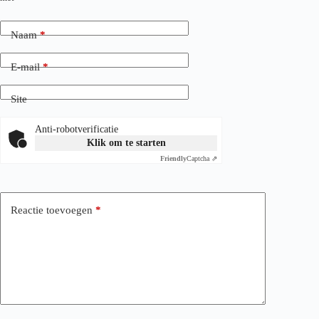
Naam
*
E-mail
*
Site
Anti-robotverificatie
Klik om te starten
Friendly
Captcha ⇗
Reactie toevoegen
*