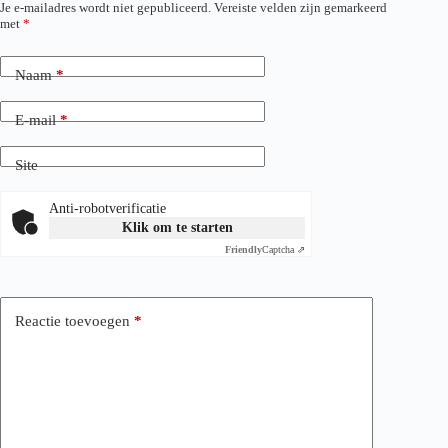
Je e-mailadres wordt niet gepubliceerd.
Vereiste velden zijn gemarkeerd
met
*
Naam
*
E-mail
*
Site
Anti-robotverificatie
Klik om te starten
Friendly
Captcha ⇗
Reactie toevoegen
*