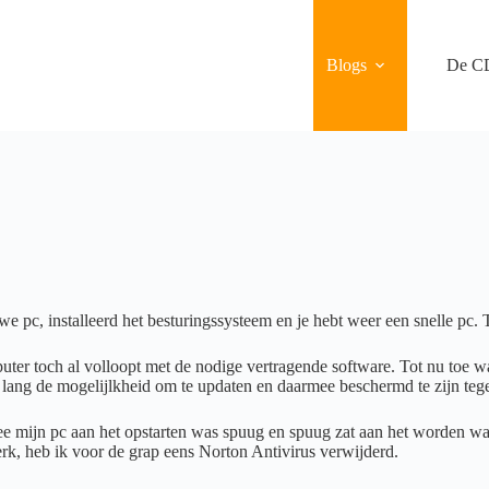
Blogs
De C
uwe pc, installeerd het besturingssysteem en je hebt weer een snelle pc.
puter toch al volloopt met de nodige vertragende software. Tot nu toe w
lang de mogelijlkheid om te updaten en daarmee beschermd te zijn tege
e mijn pc aan het opstarten was spuug en spuug zat aan het worden was
rk, heb ik voor de grap eens Norton Antivirus verwijderd.