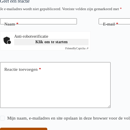
Geef een reactie
Je e-mailadres wordt niet gepubliceerd.
Vereiste velden zijn gemarkeerd met
*
Naam
*
E-mail
*
Anti-robotverificatie
Klik om te starten
Friendly
Captcha ⇗
Reactie toevoegen
*
Mijn naam, e-mailadres en site opslaan in deze browser voor de vol