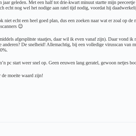
jaar geleden. Met een half tot drie-kwart minuut startte mijn peeceetj
ch echt nog wel het nodige aan ratel tijd nodig, voordat hij daadwerkel
 niet echt een heel goed plan, dus een zoeken naar wat er zoal op de ma
sscanners 😉
middels afgesplitste staatjes, daar wil ik even vanaf zijn). Daar vond 
le anderen? De snelheid! Allemachtig, bij een volledige virusscan van
20%.
 m’n pc start weer snel op. Geen eeuwen lang geratel, gewoon netjes b
r de moeite waard zijn!