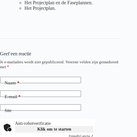
Het Projectplan en de Faseplannen.
Het Projectplan.
Geef een reactie
Je e-mailadres wordt niet gepubliceerd.
Vereiste velden zijn gemarkeerd
met
*
Naam
*
E-mail
*
Site
Anti-robotverificatie
Klik om te starten
Friendly
Captcha ⇗