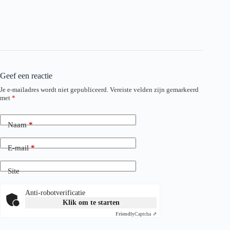
Geef een reactie
Je e-mailadres wordt niet gepubliceerd.
Vereiste velden zijn gemarkeerd
met
*
Naam
*
E-mail
*
Site
Anti-robotverificatie
Klik om te starten
Friendly
Captcha ⇗