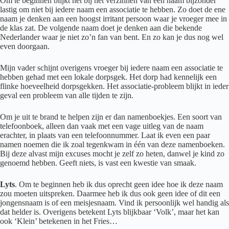
Om te beginnen blijkt het bij het verzinnen van een naam bijzonder
lastig om niet bij iedere naam een associatie te hebben. Zo doet de ene
naam je denken aan een hoogst irritant persoon waar je vroeger mee in
de klas zat. De volgende naam doet je denken aan die bekende
Nederlander waar je niet zo’n fan van bent. En zo kan je dus nog wel
even doorgaan.
Mijn vader schijnt overigens vroeger bij iedere naam een associatie te
hebben gehad met een lokale dorpsgek. Het dorp had kennelijk een
flinke hoeveelheid dorpsgekken. Het associatie-probleem blijkt in ieder
geval een probleem van alle tijden te zijn.
Om je uit te brand te helpen zijn er dan namenboekjes. Een soort van
telefoonboek, alleen dan vaak met een vage uitleg van de naam
erachter, in plaats van een telefoonnummer. Laat ik even een paar
namen noemen die ik zoal tegenkwam in één van deze namenboeken.
Bij deze alvast mijn excuses mocht je zelf zo heten, danwel je kind zo
genoemd hebben. Geeft niets, is vast een kwestie van smaak.
Lyts
. Om te beginnen heb ik dus oprecht geen idee hoe ik deze naam
zou moeten uitspreken. Daarmee heb ik dus ook geen idee of dit een
jongensnaam is of een meisjesnaam. Vind ik persoonlijk wel handig als
dat helder is. Overigens betekent Lyts blijkbaar ‘Volk’, maar het kan
ook ‘Klein’ betekenen in het Fries…