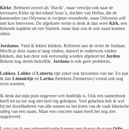
Kirke
. Betekent zoveel als ‘Havik’, maar verwijst ook naar de
tovenares Kirke op het eiland Aeae’a, dochter van Helius, die de
kameraden van Odysseus in zwijnen veranderde, maar Odysseus zelf
niet kon betoveren. De afgekorte versie is denk ik dan weer
Kirk
, een
bekende kapitein uit een Startrek, maar daar zou ik ook naast kunnen
zitten.
Jordanus
. Vind ik lekker klinken. Refereert aan de rivier de Jordaan.
Mocht je deze naam te lang vinden, danwel te ouderwets vinden
klinken, dan kan deze ook eenvoudig worden afgekort tot
Jorden
.
Bekent nog steeds hetzelfde.
Jordana
is ook geen probleem..
Lubkea
,
Lubke
of
Luberta
zijn zeker ook favorieten van me. En laat
ik dan
Limmichje
en
Larina
(betekent Zeemeeuw) vooral ook nog
even noemen.
Ik denk dat mijn punt ongeveer wel duidelijk is. Ook een namenboek
heeft tot nu toe nog niet heel erg geholpen. Veel gelachen heb ik wel
bij het doorbladeren van alle namen en het lezen van de vaak hilarische
uitleg van een naam. Maar een concrete naam heeft het nog niet
opgeleverd.
Laatst zag ik een geboortekaartje hangen met daarop de naam
Odin