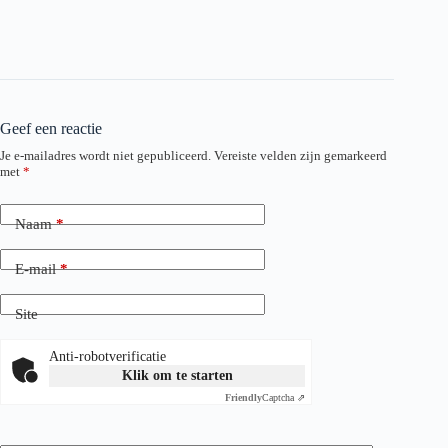
Geef een reactie
Je e-mailadres wordt niet gepubliceerd.
Vereiste velden zijn gemarkeerd
met
*
Naam
*
E-mail
*
Site
Anti-robotverificatie
Klik om te starten
Friendly
Captcha ⇗