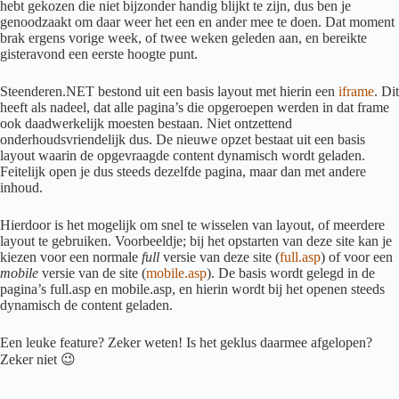
hebt gekozen die niet bijzonder handig blijkt te zijn, dus ben je
genoodzaakt om daar weer het een en ander mee te doen. Dat moment
brak ergens vorige week, of twee weken geleden aan, en bereikte
gisteravond een eerste hoogte punt.
Steenderen.NET bestond uit een basis layout met hierin een
iframe
. Dit
heeft als nadeel, dat alle pagina’s die opgeroepen werden in dat frame
ook daadwerkelijk moesten bestaan. Niet ontzettend
onderhoudsvriendelijk dus. De nieuwe opzet bestaat uit een basis
layout waarin de opgevraagde content dynamisch wordt geladen.
Feitelijk open je dus steeds dezelfde pagina, maar dan met andere
inhoud.
Hierdoor is het mogelijk om snel te wisselen van layout, of meerdere
layout te gebruiken. Voorbeeldje; bij het opstarten van deze site kan je
kiezen voor een normale
full
versie van deze site (
full.asp
) of voor een
mobile
versie van de site (
mobile.asp
). De basis wordt gelegd in de
pagina’s full.asp en mobile.asp, en hierin wordt bij het openen steeds
dynamisch de content geladen.
Een leuke feature? Zeker weten! Is het geklus daarmee afgelopen?
Zeker niet 😉