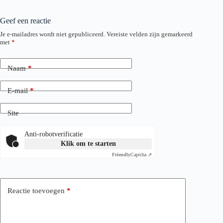
Geef een reactie
Je e-mailadres wordt niet gepubliceerd.
Vereiste velden zijn gemarkeerd
met
*
Naam
*
E-mail
*
Site
Anti-robotverificatie
Klik om te starten
Friendly
Captcha ⇗
Reactie toevoegen
*