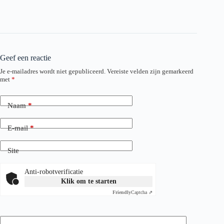
Geef een reactie
Je e-mailadres wordt niet gepubliceerd.
Vereiste velden zijn gemarkeerd
met
*
Naam
*
E-mail
*
Site
Anti-robotverificatie
Klik om te starten
Friendly
Captcha ⇗