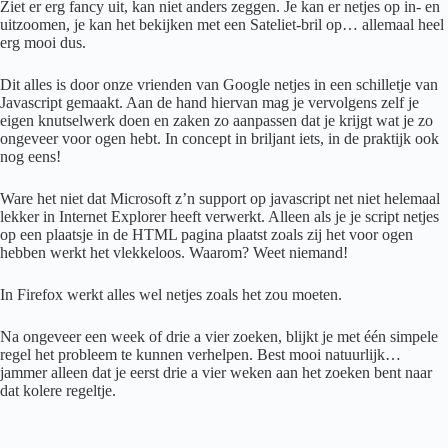
Ziet er erg fancy uit, kan niet anders zeggen. Je kan er netjes op in- en
uitzoomen, je kan het bekijken met een Sateliet-bril op… allemaal heel
erg mooi dus.
Dit alles is door onze vrienden van Google netjes in een schilletje van
Javascript gemaakt. Aan de hand hiervan mag je vervolgens zelf je
eigen knutselwerk doen en zaken zo aanpassen dat je krijgt wat je zo
ongeveer voor ogen hebt. In concept in briljant iets, in de praktijk ook
nog eens!
Ware het niet dat Microsoft z’n support op javascript net niet helemaal
lekker in Internet Explorer heeft verwerkt. Alleen als je je script netjes
op een plaatsje in de HTML pagina plaatst zoals zij het voor ogen
hebben werkt het vlekkeloos. Waarom? Weet niemand!
In Firefox werkt alles wel netjes zoals het zou moeten.
Na ongeveer een week of drie a vier zoeken, blijkt je met één simpele
regel het probleem te kunnen verhelpen. Best mooi natuurlijk…
jammer alleen dat je eerst drie a vier weken aan het zoeken bent naar
dat kolere regeltje.