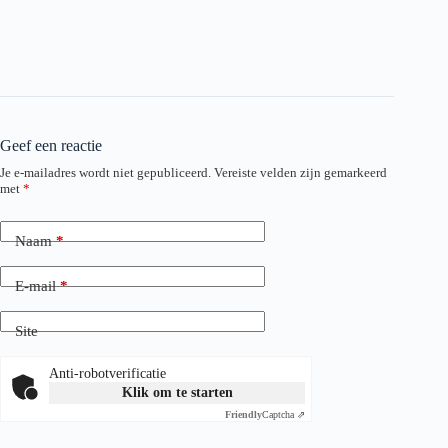
Geef een reactie
Je e-mailadres wordt niet gepubliceerd.
Vereiste velden zijn gemarkeerd
met
*
Naam
*
E-mail
*
Site
Anti-robotverificatie
Klik om te starten
Friendly
Captcha ⇗