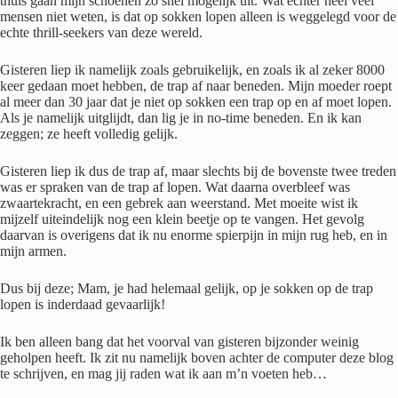
thuis gaan mijn schoenen zo snel mogelijk uit. Wat echter heel veel
mensen niet weten, is dat op sokken lopen alleen is weggelegd voor de
echte thrill-seekers van deze wereld.
Gisteren liep ik namelijk zoals gebruikelijk, en zoals ik al zeker 8000
keer gedaan moet hebben, de trap af naar beneden. Mijn moeder roept
al meer dan 30 jaar dat je niet op sokken een trap op en af moet lopen.
Als je namelijk uitglijdt, dan lig je in no-time beneden. En ik kan
zeggen; ze heeft volledig gelijk.
Gisteren liep ik dus de trap af, maar slechts bij de bovenste twee treden
was er spraken van de trap af lopen. Wat daarna overbleef was
zwaartekracht, en een gebrek aan weerstand. Met moeite wist ik
mijzelf uiteindelijk nog een klein beetje op te vangen. Het gevolg
daarvan is overigens dat ik nu enorme spierpijn in mijn rug heb, en in
mijn armen.
Dus bij deze; Mam, je had helemaal gelijk, op je sokken op de trap
lopen is inderdaad gevaarlijk!
Ik ben alleen bang dat het voorval van gisteren bijzonder weinig
geholpen heeft. Ik zit nu namelijk boven achter de computer deze blog
te schrijven, en mag jij raden wat ik aan m’n voeten heb…