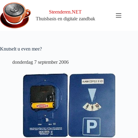
Ga
naar
Steenderen.NET
de
Thuisbasis en digitale zandbak
inhoud
Knutselt u even mee?
donderdag 7 september 2006