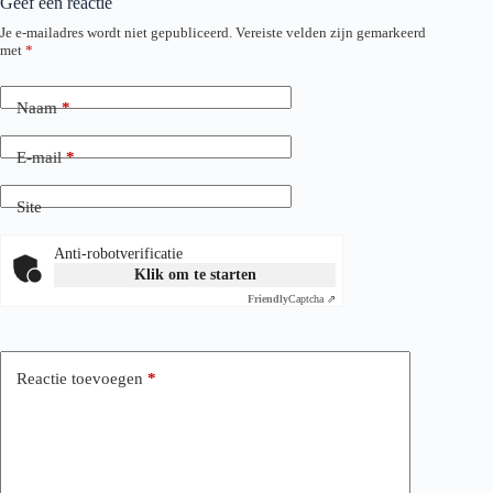
Geef een reactie
Je e-mailadres wordt niet gepubliceerd.
Vereiste velden zijn gemarkeerd
met
*
Naam
*
E-mail
*
Site
Anti-robotverificatie
Klik om te starten
Friendly
Captcha ⇗
Reactie toevoegen
*