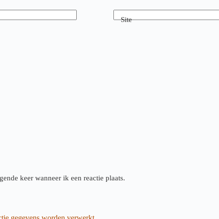
Site
gende keer wanneer ik een reactie plaats.
actie gegevens worden verwerkt
.