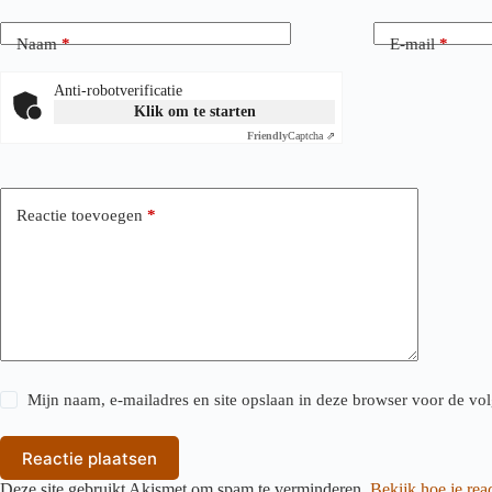
Naam
*
E-mail
*
Anti-robotverificatie
Klik om te starten
Friendly
Captcha ⇗
Reactie toevoegen
*
Mijn naam, e-mailadres en site opslaan in deze browser voor de vol
Reactie plaatsen
Deze site gebruikt Akismet om spam te verminderen.
Bekijk hoe je re