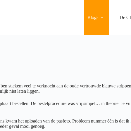
Blogs
De C
 ik ben stiekem veel te verknocht aan de oude vertrouwde blauwe strippe
lijk niet laten liggen.
art bestellen. De bestelprocedure was vrij simpel… in theorie. Je vult
lgens kwam het uploaden van de pasfoto. Probleem nummer één is dat ik
ieder geval mooi genoeg.