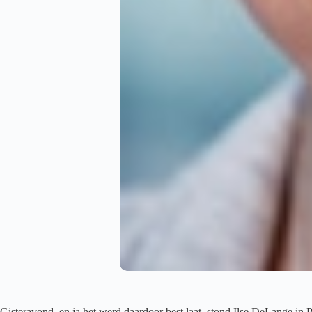
Gisteravond, en ja het werd daardoor best laat, stond Ilse DeLange in