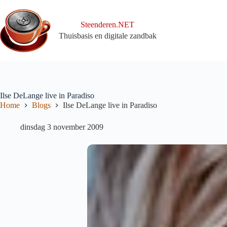
Ga
naar
de
Steenderen.NET
inhoud
Thuisbasis en digitale zandbak
Ilse DeLange live in Paradiso
Home
Blogs
Ilse DeLange live in Paradiso
dinsdag 3 november 2009