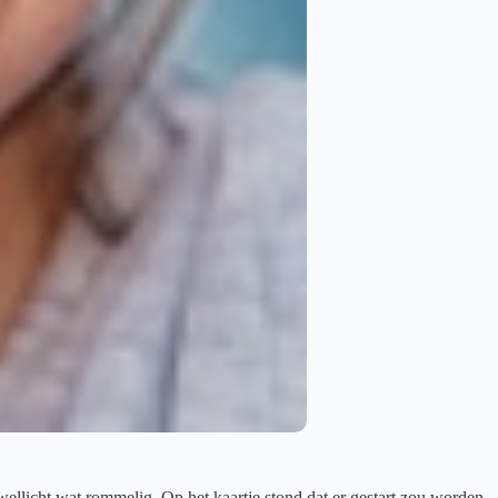
ellicht wat rommelig. Op het kaartje stond dat er gestart zou worden