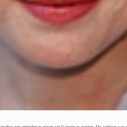
 Paradiso een optreden te geven om U tegen te zeggen. De aanloop was w