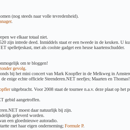
omen (nog steeds naar volle tevredenheid).
anager
.
epen we elkaar totaal niet.
 zijn intrede deed. Inmiddels staat er een tweede in de keuken. U kunt
T spelletjeskast, met als coolste gadget een heuse kaartenschudder.
.
 onmogelijk om te bloggen!
 zonder gevolg
.
vonds bij het mini concert van Mark Knopfler in de Melkweg in Amste
e enige echte officiele Steenderen.NET neefjes; Maarten en Thomas! 
opfler
uitgebracht. Voor 2008 staat de tournee n.a.v. deze plaat op het
T gebid aangetroffen.
ren.NET moest daar natuurlijk bij zijn.
delijk geleverd worden.
 van een gloednieuwe autoradio.
startte met haar eigen onderneming;
Formule P
.