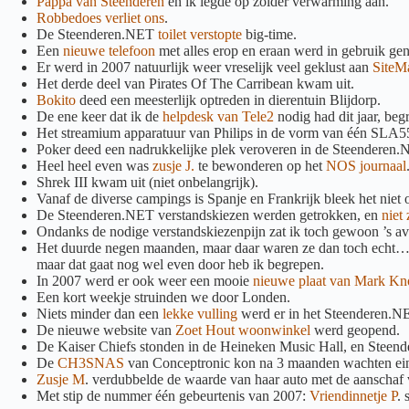
Pappa van Steenderen
en ik legde op zolder verwarming aan.
Robbedoes verliet ons
.
De Steenderen.NET
toilet verstopte
big-time.
Een
nieuwe telefoon
met alles erop en eraan werd in gebruik gen
Er werd in 2007 natuurlijk weer vreselijk veel geklust aan
SiteM
Het derde deel van Pirates Of The Carribean kwam uit.
Bokito
deed een meesterlijk optreden in dierentuin Blijdorp.
De ene keer dat ik de
helpdesk van Tele2
nodig had dit jaar, begr
Het streamium apparatuur van Philips in de vorm van één SLA5520
Poker deed een nadrukkelijke plek veroveren in de Steenderen.NE
Heel heel even was
zusje J.
te bewonderen op het
NOS journaal
Shrek III kwam uit (niet onbelangrijk).
Vanaf de diverse campings is Spanje en Frankrijk bleek het niet
De Steenderen.NET verstandskiezen werden getrokken, en
niet
Ondanks de nodige verstandskiezenpijn zat ik toch gewoon ’s a
Het duurde negen maanden, maar daar waren ze dan toch echt… d
maar dat gaat nog wel even door heb ik begrepen.
In 2007 werd er ook weer een mooie
nieuwe plaat van Mark Kn
Een kort weekje struinden we door Londen.
Niets minder dan een
lekke vulling
werd er in het Steenderen.NE
De nieuwe website van
Zoet Hout woonwinkel
werd geopend.
De Kaiser Chiefs stonden in de Heineken Music Hall, en Steende
De
CH3SNAS
van Conceptronic kon na 3 maanden wachten ein
Zusje M
. verdubbelde de waarde van haar auto met de aanschaf
Met stip de nummer één gebeurtenis van 2007:
Vriendinnetje P
. 