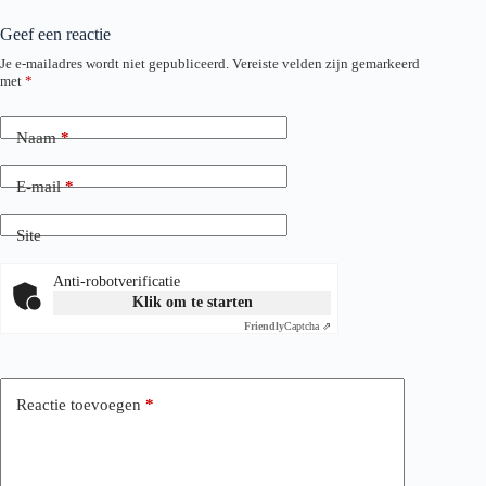
Geef een reactie
Je e-mailadres wordt niet gepubliceerd.
Vereiste velden zijn gemarkeerd
met
*
Naam
*
E-mail
*
Site
Anti-robotverificatie
Klik om te starten
Friendly
Captcha ⇗
Reactie toevoegen
*